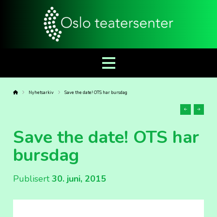
Forside
Nyhetsarkiv
Save the date! OTS har bursdag
Forrige
Neste
sak
sak
Save the date! OTS har
bursdag
Publisert
30. juni, 2015