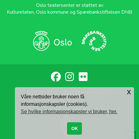
Oslo teatersenter er støttet av
Kulturetaten, Oslo kommune og Sparebankstiftelsen DNB
x
© 2020-2026, OSLO TEATERSENTER
Våre nettsider bruker noen få
PERSONVERN
|
INFORMASJONSKAPSLER
DESIGNET OG UTVIKLET AV
KRISTOFFER ELIASSEN
informasjonskapsler (cookies).
Se hvilke informasjonskapsler vi bruker, her.
OK