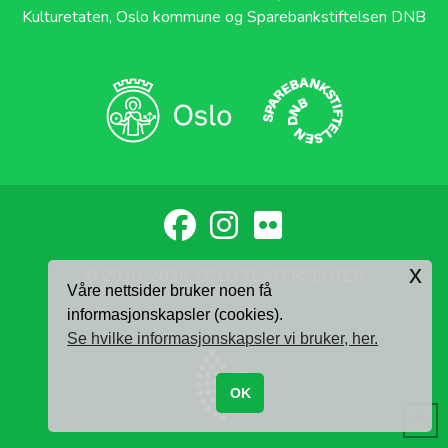
Kulturetaten, Oslo kommune og Sparebankstiftelsen DNB
x
© 2020-2026, OSLO TEATERSENTER
Våre nettsider bruker noen få
PERSONVERN
|
INFORMASJONSKAPSLER
DESIGNET OG UTVIKLET AV
KRISTOFFER ELIASSEN
informasjonskapsler (cookies).
Se hvilke informasjonskapsler vi bruker, her.
OK