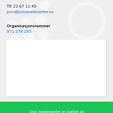
Tlf: 22 67 11 40
post@osloteatersenter.no
Organisasjonsnummer
971 278 293
Oslo teatersenter er støttet av