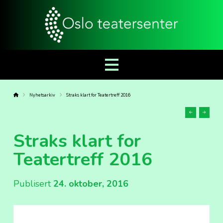
Forside
Nyhetsarkiv
Straks klart for Teatertreff 2016
Forrige
Neste
sak
sak
Straks klart for
Teatertreff 2016
Publisert
24. oktober, 2016