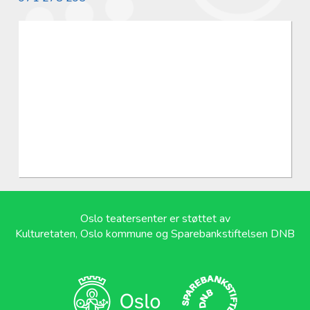
Oslo teatersenter er støttet av
Kulturetaten, Oslo kommune og Sparebankstiftelsen DNB