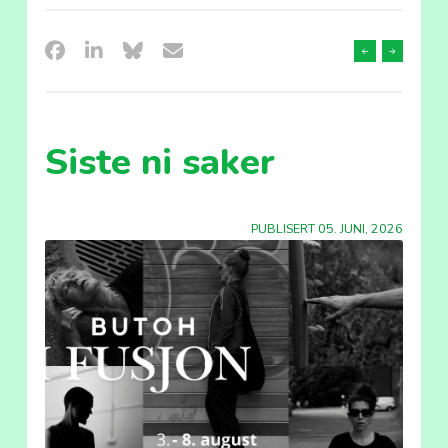
Forrige
Neste
sak
sak
Siste ni saker
PUBLISERT 05. JUNI, 2026