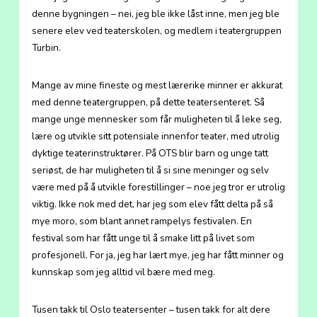
denne bygningen – nei, jeg ble ikke låst inne, men jeg ble
senere elev ved teaterskolen, og medlem i teatergruppen
Turbin.
Mange av mine fineste og mest lærerike minner er akkurat
med denne teatergruppen, på dette teatersenteret. Så
mange unge mennesker som får muligheten til å leke seg,
lære og utvikle sitt potensiale innenfor teater, med utrolig
dyktige teaterinstruktører. På OTS blir barn og unge tatt
seriøst, de har muligheten til å si sine meninger og selv
være med på å utvikle forestillinger – noe jeg tror er utrolig
viktig. Ikke nok med det, har jeg som elev fått delta på så
mye moro, som blant annet rampelys festivalen. En
festival som har fått unge til å smake litt på livet som
profesjonell. For ja, jeg har lært mye, jeg har fått minner og
kunnskap som jeg alltid vil bære med meg.
Tusen takk til Oslo teatersenter – tusen takk for alt dere