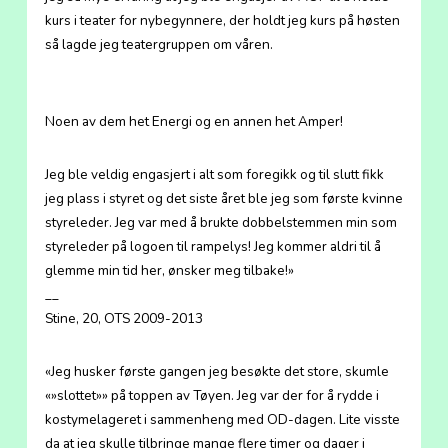
kurs i teater for nybegynnere, der holdt jeg kurs på høsten
så lagde jeg teatergruppen om våren.
Noen av dem het Energi og en annen het Amper!
Jeg ble veldig engasjert i alt som foregikk og til slutt fikk
jeg plass i styret og det siste året ble jeg som første kvinne
styreleder. Jeg var med å brukte dobbelstemmen min som
styreleder på logoen til rampelys! Jeg kommer aldri til å
glemme min tid her, ønsker meg tilbake!»
__
Stine, 20, OTS 2009-2013
«Jeg husker første gangen jeg besøkte det store, skumle
«»slottet»» på toppen av Tøyen. Jeg var der for å rydde i
kostymelageret i sammenheng med OD-dagen. Lite visste
da at jeg skulle tilbringe mange flere timer og dager i