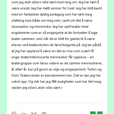
som jeg aldri ellers ville lært noen ting om. Jeg har lært å
være uredd. Jeg har møtt venner for livet. Jeg har blitt kjent
med en fantastisk dyktig pedagog som har lært meg
ufattelig mye både om meg selv, samt om det å være
skuespiller og menneske. Jeg har spilt teater med
ungdommer som er så engasjerte at de fortsetter å lage
teater sammen, selv når de er blitt for gamle til å være
elever ved teaterskolen de først begynte på. Jeg tør påstå
at jeg har opplevd å være en del av noe som svært få
unge, teaterinteresserte mennesker får oppleve – en
teatergruppe som føres videre av de samme menneskene,
år etter år, kun på grunn av vilje og engasjement. Turbin og
Oslo Teatersenter er barndommen min. Det er der jeg har
vokst opp. Og slik har jeg fått muligheter som har ført meg
steder jeg ellers aldri ville vært.»