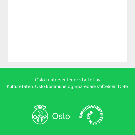
Oslo teatersenter er støttet av
Kulturetaten, Oslo kommune og Sparebankstiftelsen DNB