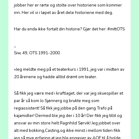
jobber her er rørte og stolte over historiene som kommer
inn. Her vil vi i løpet av året dele historiene med deg.
Har du enda ikke fortalt din historie? Gjør det her: #mittOTS
_
Siw, 49, OTS 1991-2000
«Jeg meldte meg på et teaterkurs i 1991, jeg var i midten av
20 årenene og hadde alltid drømt om teater.
Så fikk jeg være med i kraftlaget, der var jeg skuespiller et
par år så kom Jo Sjønnerg og brukte meg som
regiassistent! Så fikk jeg jobbe på den gang Trafo på
kajamidler! Dermed ble jeg der i 10 år! Der fikk jeg tillit og
ansvar av min store helt Ragnhild Sørvik! Jeg jobbet over
alt med bokking,Casting,og ikke minst i mellom tiden fikk
jeg så mye erfaring at jeg ble engasjer av AOF til å holde