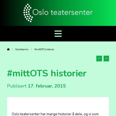
Forside
Nyhetsarkiv
#mittOTS historier
Forrige
Neste
sak
sak
#mittOTS historier
Publisert
17. februar, 2015
Oslo teatersenter har mange historier å dele, og vi som