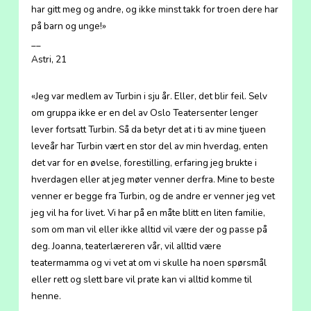
har gitt meg og andre, og ikke minst takk for troen dere har
på barn og unge!»
__
Astri, 21
«Jeg var medlem av Turbin i sju år. Eller, det blir feil. Selv
om gruppa ikke er en del av Oslo Teatersenter lenger
lever fortsatt Turbin. Så da betyr det at i ti av mine tjueen
leveår har Turbin vært en stor del av min hverdag, enten
det var for en øvelse, forestilling, erfaring jeg brukte i
hverdagen eller at jeg møter venner derfra. Mine to beste
venner er begge fra Turbin, og de andre er venner jeg vet
jeg vil ha for livet. Vi har på en måte blitt en liten familie,
som om man vil eller ikke alltid vil være der og passe på
deg. Joanna, teaterlæreren vår, vil alltid være
teatermamma og vi vet at om vi skulle ha noen spørsmål
eller rett og slett bare vil prate kan vi alltid komme til
henne.