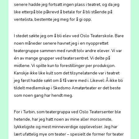
senere hadde jeg fortsatt ingen plass i teatret, og da jeg
like etterpå ble påkrevd å betale for å bli stående på
ventelista, bestemte jeg meg for å gi opp.
I stedet søkte jeg om å bli elev ved Oslo Teaterskole. Bare
noen måneder senere havnet jeg i en nyopprettet
teatergruppe sammen med rundt tolv andre elever. Vi var
én av mange grupper ved teatersentret. Vi delte på
midlene. Vi spilte kun to forestillinger per produksjon.
Kanskje ikke like kult som det tilsynelatende var i teatret
jeg først hadde søkt om å få være med i. Likevel: Å ikke bli
tildelt medlemskap i Skedsmo Amatørteater er det beste
som noen gang har hendt meg.
For i Turbin, som teatergruppa ved Oslo Teatersenter ble
hetende, har jeg hatt noen av mine aller morsomste,
lykkeligste og mest minneverdige opplevelser. Jeg har
lært ufattelig mye om teater – spesielt de former for teater