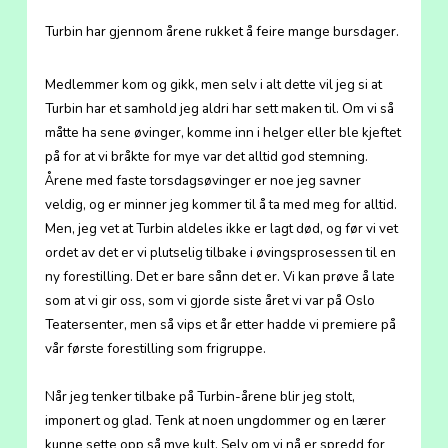
Turbin har gjennom årene rukket å feire mange bursdager.
Medlemmer kom og gikk, men selv i alt dette vil jeg si at
Turbin har et samhold jeg aldri har sett maken til. Om vi så
måtte ha sene øvinger, komme inn i helger eller ble kjeftet
på for at vi bråkte for mye var det alltid god stemning.
Årene med faste torsdagsøvinger er noe jeg savner
veldig, og er minner jeg kommer til å ta med meg for alltid.
Men, jeg vet at Turbin aldeles ikke er lagt død, og før vi vet
ordet av det er vi plutselig tilbake i øvingsprosessen til en
ny forestilling. Det er bare sånn det er. Vi kan prøve å late
som at vi gir oss, som vi gjorde siste året vi var på Oslo
Teatersenter, men så vips et år etter hadde vi premiere på
vår første forestilling som frigruppe.
Når jeg tenker tilbake på Turbin-årene blir jeg stolt,
imponert og glad. Tenk at noen ungdommer og en lærer
kunne sette opp så mye kult. Selv om vi nå er spredd for