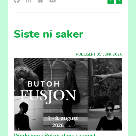
Forrige
Neste
sak
sak
Siste ni saker
PUBLISERT 05. JUNI, 2026
Workshop i Butoh-dans i august