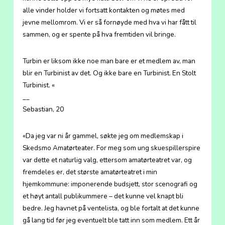
alle vinder holder vi fortsatt kontakten og møtes med
jevne mellomrom. Vi er så fornøyde med hva vi har fått til
sammen, og er spente på hva fremtiden vil bringe.
Turbin er liksom ikke noe man bare er et medlem av, man
blir en Turbinist av det. Og ikke bare en Turbinist. En Stolt
Turbinist. «
__
Sebastian, 20
«Da jeg var ni år gammel, søkte jeg om medlemskap i
Skedsmo Amatørteater. For meg som ung skuespillerspire
var dette et naturlig valg, ettersom amatørteatret var, og
fremdeles er, det største amatørteatret i min
hjemkommune: imponerende budsjett, stor scenografi og
et høyt antall publikummere – det kunne vel knapt bli
bedre. Jeg havnet på ventelista, og ble fortalt at det kunne
gå lang tid før jeg eventuelt ble tatt inn som medlem. Ett år